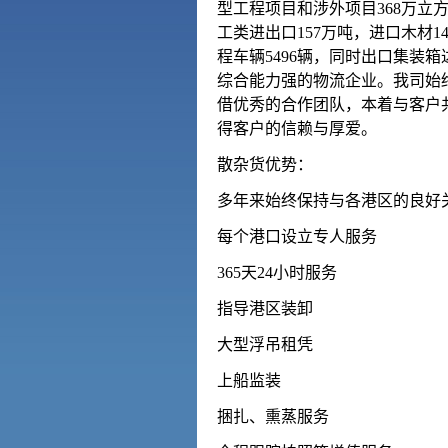
型工程项目和涉外项目368万立方
工类进出口157万吨，进口木材14
程车辆5496辆，同时出口集装
综合能力强的物流企业。我司始
借优秀的合作团队，本着与客户
得客户的信赖与厚爱。
散杂货优势：
多年来始终保持与各港区的良好关
每个港口设立专人服务
365天24小时服务
指导港区装卸
大型浮吊租凭
上船监装
捆扎、熏蒸服务